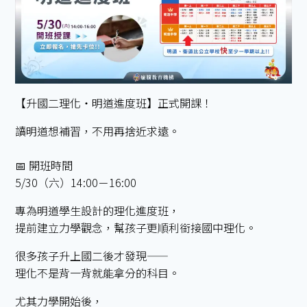
【升國二理化・明道進度班】正式開課！
讀明道想補習，不用再捨近求遠。
📅 開班時間
5/30（六）14:00－16:00
專為明道學生設計的理化進度班，
提前建立力學觀念，幫孩子更順利銜接國中理化。
很多孩子升上國二後才發現——
理化不是背一背就能拿分的科目。
尤其力學開始後，