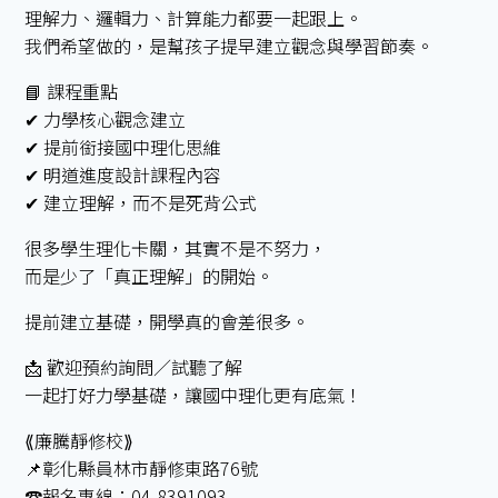
理解力、邏輯力、計算能力都要一起跟上。
我們希望做的，是幫孩子提早建立觀念與學習節奏。
📘 課程重點
✔ 力學核心觀念建立
✔ 提前銜接國中理化思維
✔ 明道進度設計課程內容
✔ 建立理解，而不是死背公式
很多學生理化卡關，其實不是不努力，
而是少了「真正理解」的開始。
提前建立基礎，開學真的會差很多。
📩 歡迎預約詢問／試聽了解
一起打好力學基礎，讓國中理化更有底氣！
⟪廉騰靜修校⟫
📌彰化縣員林市靜修東路76號
☎️報名專線：04-8391093