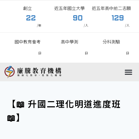
創立
近五年國立大學
近五年高中前二志願
22
90
129
/年
/人
/人
國中教育會考
高中學測
分科測驗
日
日
日
國中
高中
國小
高職
【📖 升國二理化明道進度班
📖】