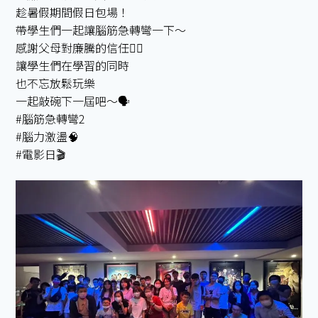
趁暑假期間假日包場！
帶學生們一起讓腦筋急轉彎一下～
感謝父母對廉騰的信任👍🏻
讓學生們在學習的同時
也不忘放鬆玩樂
一起敲碗下一屆吧～🗣️
#腦筋急轉彎2
#腦力激盪🧠
#電影日🎬