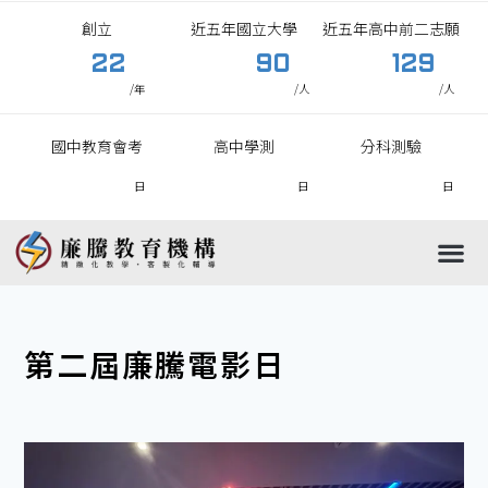
創立
近五年國立大學
近五年高中前二志願
22
90
129
/年
/人
/人
國中教育會考
高中學測
分科測驗
日
日
日
國中
高中
國小
高職
第二屆廉騰電影日