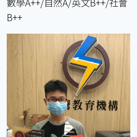
數學A++/自然A/英文B++/社會
B++