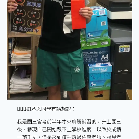
🙋🏻‍♂️劉承恩同學有話想說：
我是國三會考前半年才來廉騰補習的，升上國三
後，發現自己開始跟不上學校進度，以致於成績
一落千丈，但是來到這裡透過佑享老師、冠昱老