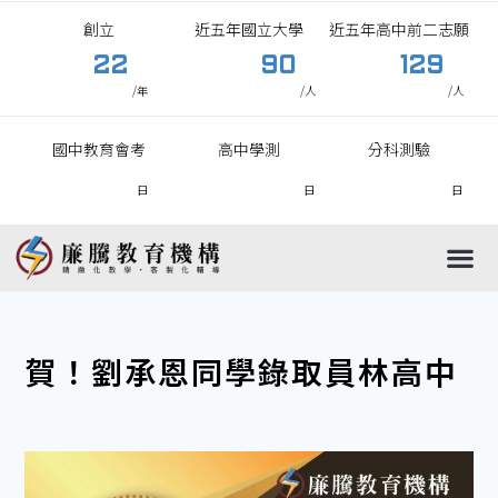
創立
近五年國立大學
近五年高中前二志願
22
90
129
/年
/人
/人
國中教育會考
高中學測
分科測驗
日
日
日
國中
高中
國小
高職
賀！劉承恩同學錄取員林高中