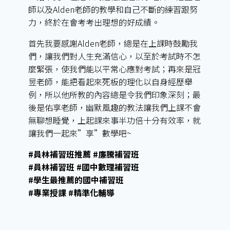
師以及Alden老師的教學和自己不斷的練習跟努
力，終於在會考考出理想的好成績。
首先我要感謝Alden老師，總是在上課時鼓勵我
們，讓我們對人生充滿信心，以至於考試時不怎
麼緊張，使我們能以平常心應對考試；再來是冠
昱老師，能把看起來死板的理化以自身經歷舉
例，所以他所教的內容總是令我們印象深刻；最
後是佑享老師，幽默風趣的教法讓我們上課不會
無聊想睡覺，上起課來事半功倍十分有效率，就
讓我們一起來”享”數學吧~
#員林補習班推薦 #廉騰補習班
#員林補習班 #國中數理補習班
#學生最推薦的國中補習班
#專業授課 #精準化輔導