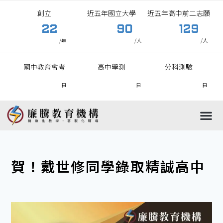
創立
近五年國立大學
近五年高中前二志願
22
90
129
/年
/人
/人
國中教育會考
高中學測
分科測驗
日
日
日
國中
高中
國小
高職
賀！戴世修同學錄取精誠高中