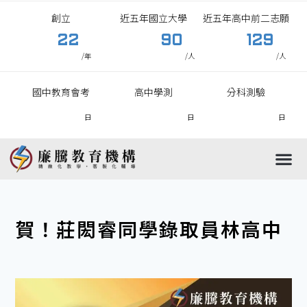
創立
近五年國立大學
近五年高中前二志願
22
90
129
/年
/人
/人
國中教育會考
高中學測
分科測驗
日
日
日
國中
高中
國小
高職
賀！莊閎睿同學錄取員林高中