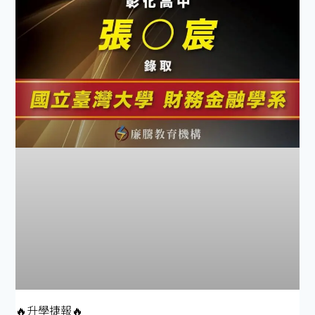
🔥升學捷報🔥