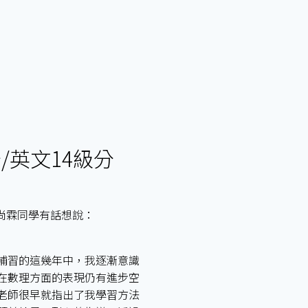
分/英文14級分
‍♂️蔡尚霖同學有話想說：
補習的這幾年中，我逐漸意識
在數理方面的表現仍有進步空
老師很早就指出了我學習方法