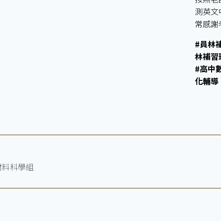
測英文
常感謝
#員林
林補習
#高中
化輔導
材料科學組