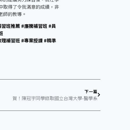
中取得了令我滿意的成績，非
老師的教導。
補習班推薦 #廉騰補習班 #員
班
數理補習班 #專業授課 #精準
下一篇
賀！陳冠宇同學錄取國立台灣大學-醫學系