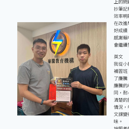
上的問
抄筆記
效率明
在改進
好成績
感謝賴
會繼續
英文
我從小
補習班
了廉騰
廉騰的
同，耐
清楚的
情況，
文課變
味。
按照老