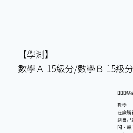
【學測】
數學Ａ 15級分/數學Ｂ 15級
🙋🏻
數學
在廉騰
到自己
間，賴