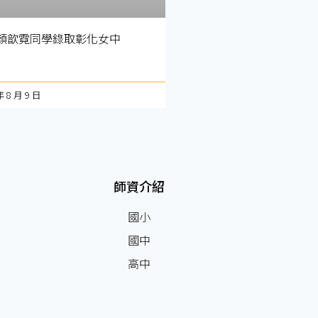
顏歆霓同學錄取彰化女中
年 8 月 9 日
師資介紹
國小
國中
高中