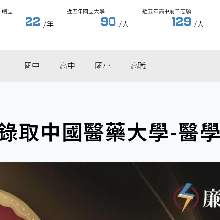
創立
近五年國立大學
近五年高中前二志願
22
90
129
/年
/人
/人
國中
高中
國小
高職
錄取中國醫藥大學-醫