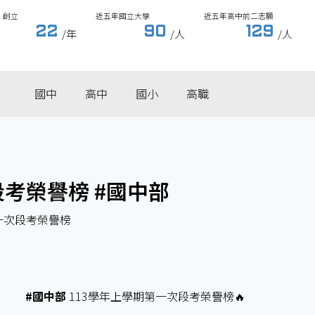
創立
近五年國立大學
近五年高中前二志願
22
90
129
/年
/人
/人
國中
高中
國小
高職
段考榮譽榜 #國中部
一次段考榮譽榜
#國中部
113學年上學期第一次段考榮譽榜🔥