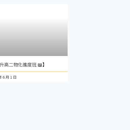
 升高二物化進度班 📖】
年 6 月 1 日