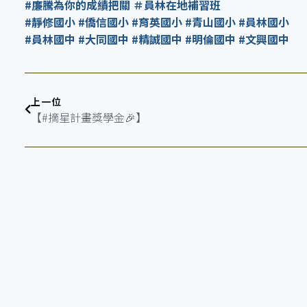
#廉騰為你的成績把關 ＃員林在地補習班
#靜修國小 #僑信國小 #育英國小 #青山國小 #員林國小
#員林國中 #大同國中 #精誠國中 #明倫國中 #文興國中
上一位
【#摘星計畫獎學金🎉】