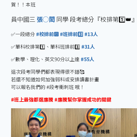
賀！！本班
員中國三
張◯閎
同學 段考總分『校排第1️⃣👑
✅一段總分
#校排前🔟 #班排前3️⃣ #13人
✅單科校排第1️⃣、單科班排前3️⃣
#31人
✅數學、理化、英文90分以上達
#55人
這次段考同學們都表現得很不錯🥰
若還不知道如何加強弱科或安排讀書計畫
可以報名我們的 #段考衝刺班 哦！
#班上最強都選廉騰 #廉騰幫你掌握成功的關鍵