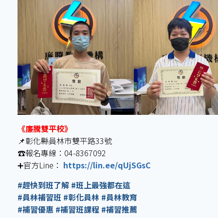
《廉騰雙平校》
📌彰化縣員林市雙平路33號
☎️報名專線：04-8367092
➕官方Line：
https://lin.ee/qUjSGsC
#趕快到班了解 #班上最強都在這
#員林補習班 #彰化員林 #員林教育
#補習優惠 #補習班課程 #補習推薦