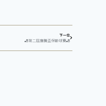
下一位
🎳第二屆廉騰盃保齡球賽🎳