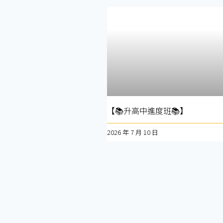
【📚升高中進度班📚】
2026 年 7 月 10 日