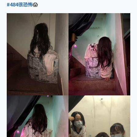
#484很恐怖
😱