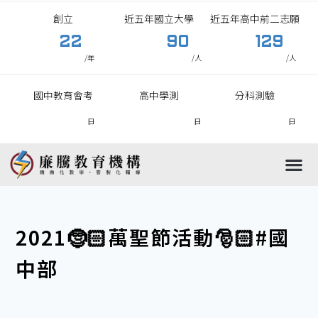
創立
近五年國立大學
近五年高中前二志願
22
90
129
/年
/人
/人
國中教育會考
高中學測
分科測驗
日
日
日
國中
高中
國小
高職
2021🤶🏻萬聖節活動🎅🏻#國
中部