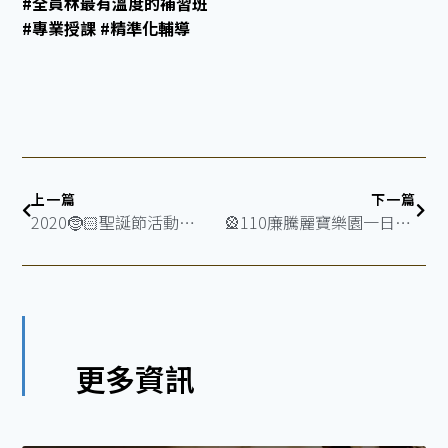
#全員林最有溫度的補習班
#專業授課 #精準化輔導
上一篇
下一篇
2020🤶🏻聖誕節活動🎅🏻#國中部
🎡110廉騰麗寶樂園一日遊🎢
更多資訊