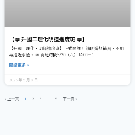
【📖 升國二理化明道進度班 📖】
【升國二理化・明道進度班】正式開課！ 讀明道想補習，不用
再捨近求遠。 📅 開班時間5/30（六）14:00－1
閱讀更多 »
2026 年 5 月 8 日
« 上一頁
1
2
3
...
5
下一頁 »