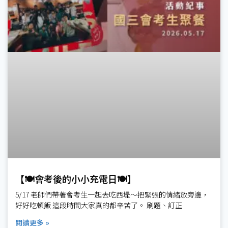
【🍽️會考後的小小充電日🍽️】
5/17 老師們帶著會考生一起去吃西堤～把緊張的情緒放旁邊，
好好吃頓飯 這段時間大家真的都辛苦了。 刷題、訂正
閱讀更多 »