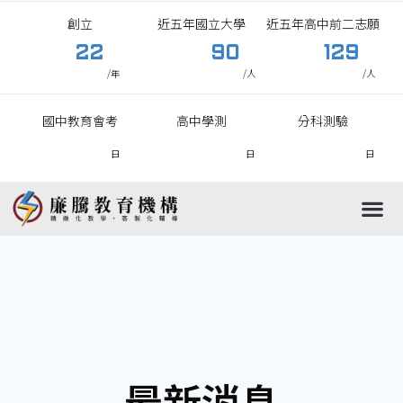
創立
近五年國立大學
近五年高中前二志願
22
90
129
/年
/人
/人
國中教育會考
高中學測
分科測驗
日
日
日
國中
高中
國小
高職
最新消息