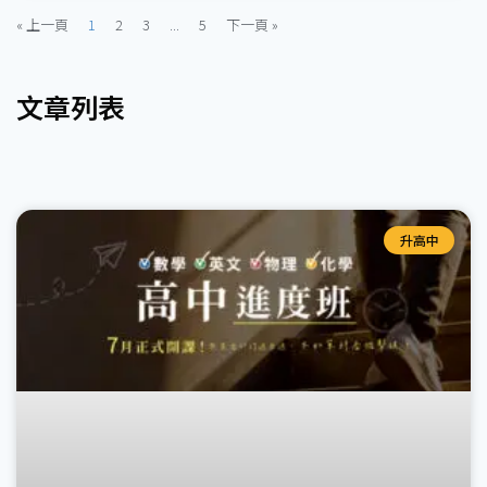
« 上一頁
1
2
3
...
5
下一頁 »
文章列表
升高中