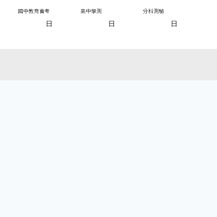
國中教育會考
高中學測
分科測驗
日
日
日