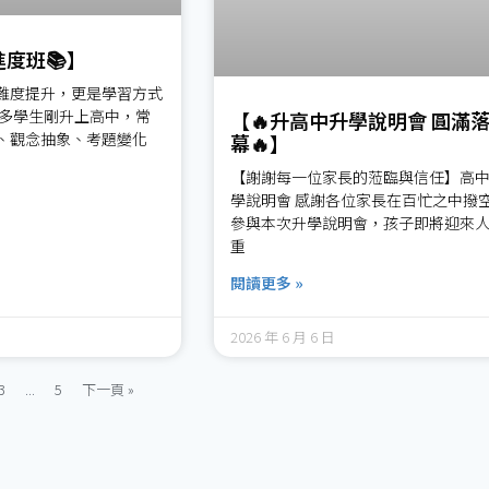
進度班📚】
難度提升，更是學習方式
許多學生剛升上高中，常
【🔥升高中升學說明會 圓滿
、觀念抽象、考題變化
幕🔥】
【謝謝每一位家長的蒞臨與信任】高
學說明會 感謝各位家長在百忙之中撥
參與本次升學說明會，孩子即將迎來
重
閱讀更多 »
2026 年 6 月 6 日
3
...
5
下一頁 »