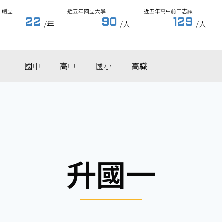
創立
近五年國立大學
近五年高中前二志願
22
90
129
/年
/人
/人
國中
高中
國小
高職
升國一