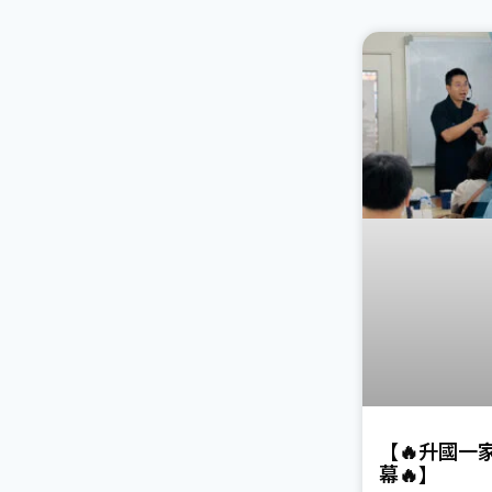
【🔥升國一
幕🔥】