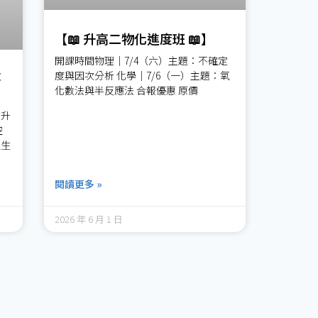
【📖 升高二物化進度班 📖】
開課時間物理｜7/4（六）主題：不確定
度與因次分析 化學｜7/6（一）主題：氧
落
化數法與半反應法 合報優惠 原價
中升
空
人生
閱讀更多 »
2026 年 6 月 1 日