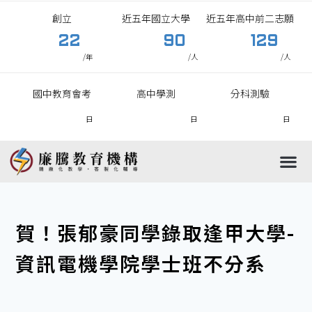
創立
近五年國立大學
近五年高中前二志願
22
90
129
/年
/人
/人
國中教育會考
高中學測
分科測驗
日
日
日
國中
高中
國小
高職
賀！張郁豪同學錄取逢甲大學-
資訊電機學院學士班不分系